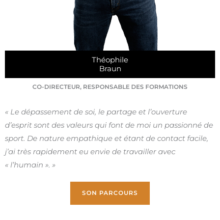
Théophile
Braun
CO-DIRECTEUR, RESPONSABLE DES FORMATIONS
« Le dépassement de soi, le partage et l’ouverture
d’esprit sont des valeurs qui font de moi un passionné de
sport. De nature empathique et étant de contact facile,
j’ai très rapidement eu envie de travailler avec
« l’humain ». »
SON PARCOURS