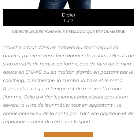
Didier
Lutz
DIRECTEUR, RESPONSABLE PEDAGOGIQUE ET FORMATEUR
“Touche à tout dans les métiers du sport depuis 25
années, j’ai aimé aussi bien donner des cours collectifs de
step en salle de remise en forme, que de faire de la gym
douce en EHPAD ou en maison d’arrêt, en passant par le
coaching, la recherche, la zumba, la boxe et le mma.
Aujourd’hui ce qui m’anime est de transmettre une
flamme. Celle d’Aider les jeunes éducateurs sportifs en
devenir à vivre de leur métier tout en apportant « la
bonne nouvelle » de la santé par l’activité physique et de
l’épanouissement de l’être par le sport.”