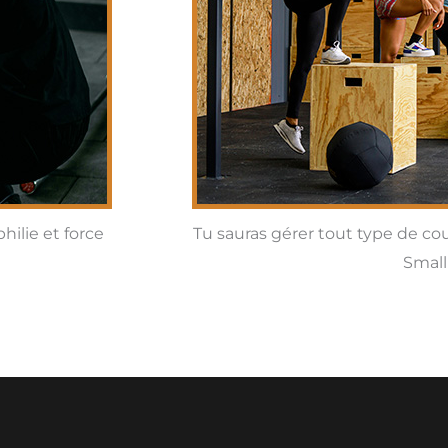
hilie et force
Tu sauras gérer tout type de cours
Small