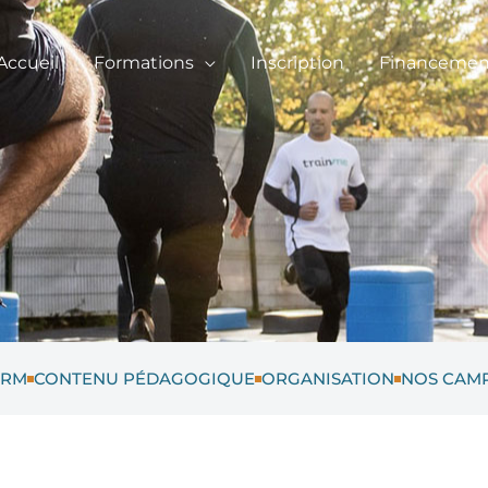
Accueil
Formations
Inscription
Financemen
ORM
CONTENU PÉDAGOGIQUE
ORGANISATION
NOS CAM