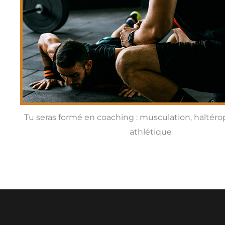
Tu seras formé en coaching : musculation, haltérop
athlétique