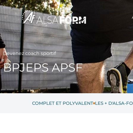
Aller
au
contenu
Devenez coach sportif
BPJEPS APSF
COMPLET ET POLYVALENT
LES + D'ALSA-F