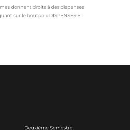
lômes donnent droits à des dispenses
liquant sur le bouton « DISPENSES ET
Deuxième Semestre