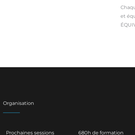
Chaqu
et éq
ÉQUIV
Organisation
Prochaines sessions
680h de formation