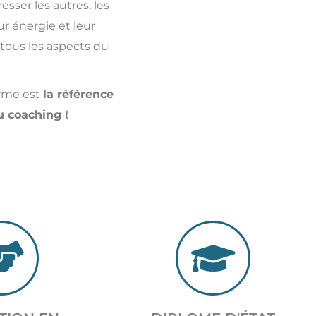
sser les autres, les
ur énergie et leur
…tous les aspects du
orme est
la référence
u coaching !