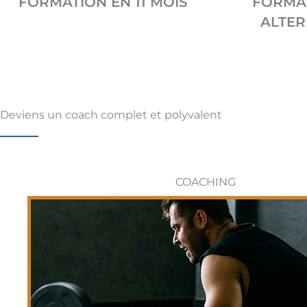
FORMATION EN 11 MOIS
FORMA
ALTE
Deviens un coach complet et polyvalent
COACHING