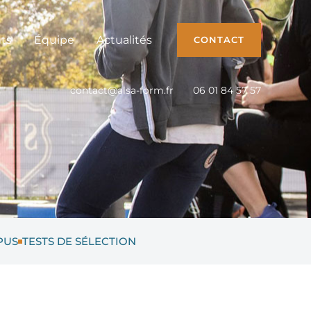
ts
Équipe
Actualités
CONTACT
contact@alsa-form.fr
06 01 84 57 57
PUS
TESTS DE SÉLECTION