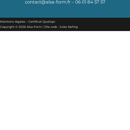
contact@alsa-form.fr
–
06 01 84 57 57
e
t
b
a
o
g
Mentions légales
–
Certificat Qualiopi
o
r
Copyright © 2026 Alsa-Form | Site web :
Jules Nehlig
k
a
m