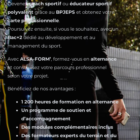
Devenez
coach sportif
ou
éducateur sportif
polyvalent
grâce au
BPJEPS
et obtenez votre
carte professionnelle
.
Poursuivez ensuite, si vous le souhaitez, avec un
Bac+2
dédié au développement et au
management du sport.
Avec
ALSA-FORM’
, formez-vous en
alternance
et construisez votre parcours professionnel
selon votre projet.
Bénéficiez de nos avantages :
1 200 heures de formation en alternance
Un programme de soutien et
d’accompagnement
Des modules complémentaires inclus
Des formateurs experts du terrain et du