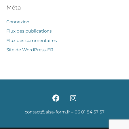
Méta
Connexion
Flux des publications
Flux des commentaires
Site de WordPress-FR
F
I
a
n
c
s
contact@alsa-form.fr
–
06 01 84 57 57
e
t
b
a