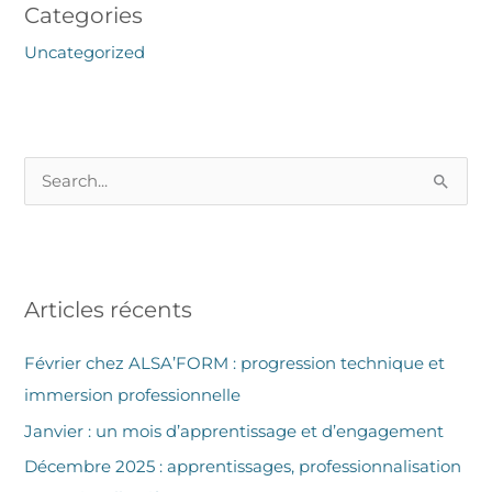
Categories
Uncategorized
R
e
c
h
Articles récents
e
r
Février chez ALSA’FORM : progression technique et
c
immersion professionnelle
h
Janvier : un mois d’apprentissage et d’engagement
e
Décembre 2025 : apprentissages, professionnalisation
r